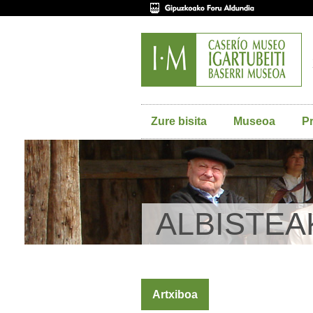
Zure bisita
Museoa
P
ALBISTEA
Artxiboa