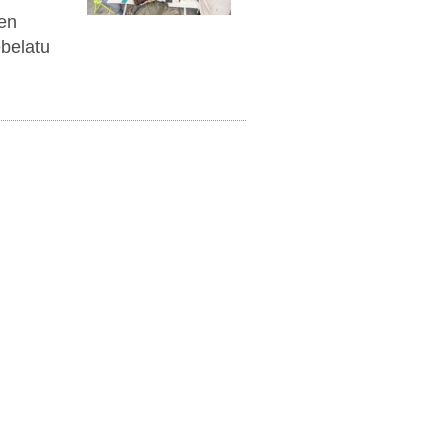
en
ebelatu