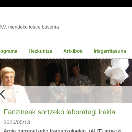
XV. mendeko tolare baserria
rograma
Hezkuntza
Artxiboa
Irisgarritasuna
K
Fanzineak sortzeko laborategi irekia
2026/05/13
Argia harrapatzeko tramankuluekin, (AHT) argazki