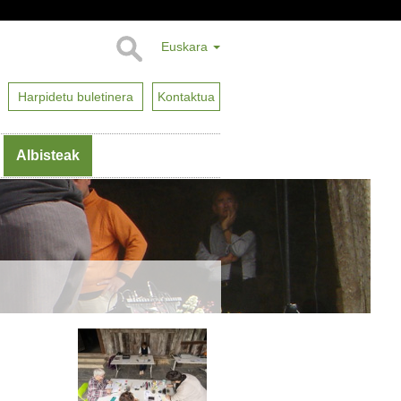
Euskara
Harpidetu buletinera
Kontaktua
Albisteak