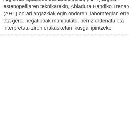
estenopeikaren teknikarekin, Abiadura Handiko Trenar
(AHT) obrari argazkiak egin ondoren, laborategian err
eta gero, negatiboak manipulatu, berriz ordenatu eta
interpretatu ziren erakusketan ikusgai ipintzeko