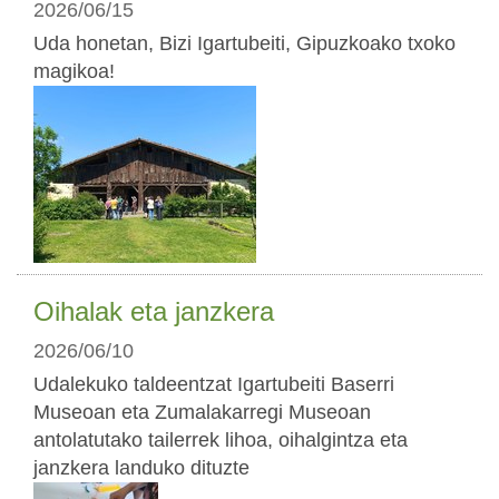
2026/06/15
Uda honetan, Bizi Igartubeiti, Gipuzkoako txoko
magikoa!
Oihalak eta janzkera
2026/06/10
Udalekuko taldeentzat Igartubeiti Baserri
Museoan eta Zumalakarregi Museoan
antolatutako tailerrek lihoa, oihalgintza eta
janzkera landuko dituzte