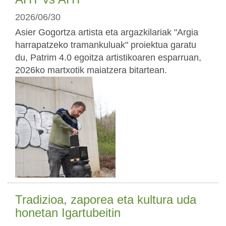
2026/06/30
Asier Gogortza artista eta argazkilariak "Argia
harrapatzeko tramankuluak" proiektua garatu
du, Patrim 4.0 egoitza artistikoaren esparruan,
2026ko martxotik maiatzera bitartean.
Tradizioa, zaporea eta kultura uda
honetan Igartubeitin