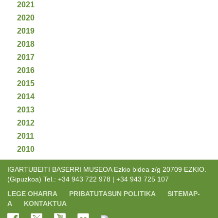
2021
2020
2019
2018
2017
2016
2015
2014
2013
2012
2011
2010
IGARTUBEITI BASERRI MUSEOA Ezkio bidea z/g 20709 EZKIO.
(Gipuzkoa) Tel.: +34 943 722 978 | +34 943 725 107
LEGE OHARRA
PRIBATUTASUN POLITIKA
SITEMAP-
A
KONTAKTUA