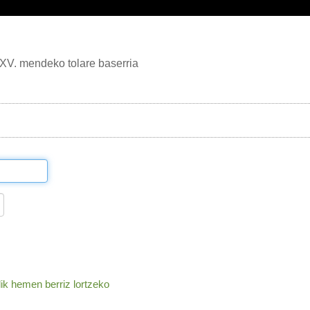
XV. mendeko tolare baserria
lik hemen berriz lortzeko