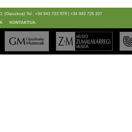
(Gipuzkoa) Tel.: +34 943 722 978 | +34 943 725 107
A
KONTAKTUA