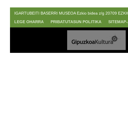
IGARTUBEITI BASERRI MUSEOA Ezkio bidea z/g 20709 EZKIO. 
LEGE OHARRA
PRIBATUTASUN POLITIKA
SITEMAP-