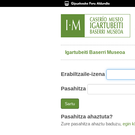
Igartubeiti Baserri Museoa
Erabiltzaile-izena
Pasahitza
Sartu
Pasahitza ahaztuta?
Zure pasahitza ahaztu baduzu,
egin k