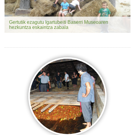
Gertutik ezagutu Igartubeiti Baserri Museoaren
hezkuntza eskaintza zabala