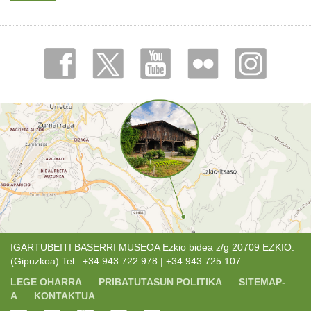
IGARTUBEITI BASERRI MUSEOA Ezkio bidea z/g 20709 EZKIO.
(Gipuzkoa) Tel.: +34 943 722 978 | +34 943 725 107
LEGE OHARRA
PRIBATUTASUN POLITIKA
SITEMAP-
A
KONTAKTUA