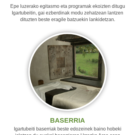
Epe luzerako egitasmo eta programak ekoizten ditugu
Igartubeitin, gai ezberdinak modu zehatzean lantzen
dituzten beste eragile batzuekin lankidetzan.
BASERRIA
Igartubeiti baserriak beste edozeinek baino hobeki