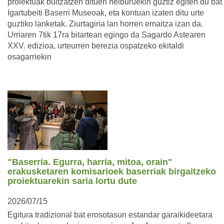
proiektuak bultzatzen dituen helburuekin guztiz egiten du bat
Igartubeiti Baserri Museoak, eta kontuan izaten ditu urte
guztiko lanketak. Ziurtagiria lan horren emaitza izan da.
Urriaren 7tik 17ra bitartean egingo da Sagardo Astearen
XXV. edizioa, urteurren berezia ospatzeko ekitaldi
osagarriekin
"Baserria. Egurra, harria, mitoa, orain"
erakusketaren komisarioek baserriak birgaitzeko
proiektuarekin saria lortu dute
2026/07/15
Egitura tradizional bat erosotasun estandar garaikideetara