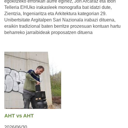
egokitzeko erronkari aurre eginez, Jon Arcaraz eta Ibon
Telleria EHUko irakasleek monografia bat idatzi dute,
Zientzia, Ingeniaritza eta Arkitektura kategorian 29.
Unibertsitate Argitalpen Sari Nazionala irabazi dituena,
eraikin tradizional baten berritze prozesuan kontuan hartu
beharreko jarraibideak proposatzen dituena
AHT vs AHT
2026/06/30