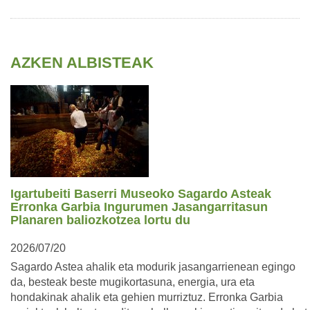
AZKEN ALBISTEAK
Igartubeiti Baserri Museoko Sagardo Asteak
Erronka Garbia Ingurumen Jasangarritasun
Planaren baliozkotzea lortu du
2026/07/20
Sagardo Astea ahalik eta modurik jasangarrienean egingo
da, besteak beste mugikortasuna, energia, ura eta
hondakinak ahalik eta gehien murriztuz. Erronka Garbia