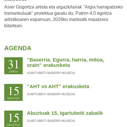
Asier Gogortza artista eta argazkilariak "Argia harrapatzeko
tramankuluak" proiektua garatu du, Patrim 4.0 egoitza
artistikoaren esparruan, 2026ko martxotik maiatzera
bitartean.
AGENDA
31
"Baserria. Egurra, harria, mitoa,
orain" erakusketa
URRIA
IGARTUBEITI BASERRI MUSEOA
15
"AHT vs AHT" erakusketa
IGARTUBEITI BASERRI MUSEOA
MAIATZA
15
Abuztuak 15, Igartubeiti zabalik
IGARTUBEITI BASERRI MUSEOA
ABUZTUA