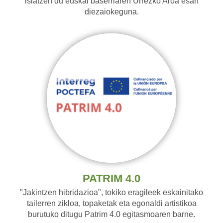
islatzen du euskal baserriaren Urrezko Aroa esan
diezaiokeguna.
PATRIM 4.0
"Jakintzen hibridazioa", tokiko eragileek eskainitako
tailerren zikloa, topaketak eta egonaldi artistikoa
burutuko ditugu Patrim 4.0 egitasmoaren barne.