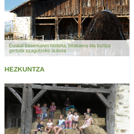
Euskal baserriaren historia, bilakaera eta bizitza
gertutik ezagutzeko aukera
HEZKUNTZA