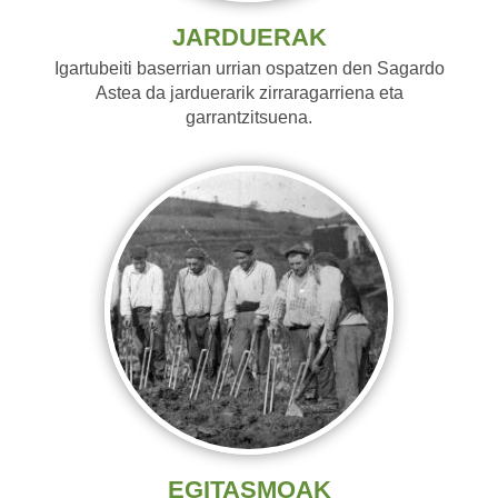
JARDUERAK
Igartubeiti baserrian urrian ospatzen den Sagardo
Astea da jarduerarik zirraragarriena eta
garrantzitsuena.
EGITASMOAK