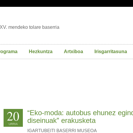
XV. mendeko tolare baserria
rograma
Hezkuntza
Artxiboa
Irisgarritasuna
20
“Eko-moda: autobus ehunez egin
diseinuak” erakusketa
URRIA
IGARTUBEITI BASERRI MUSEOA