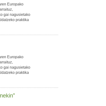
earen Europako
rraituz,
ko gai nagusietako
aldatzeko praktika
earen Europako
rraituz,
ko gai nagusietako
aldatzeko praktika
nekin”