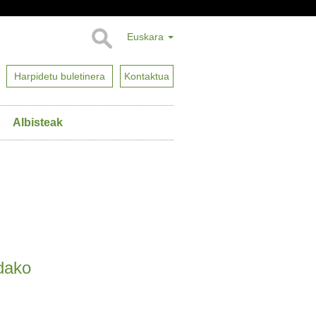
Euskara
Harpidetu buletinera
Kontaktua
Albisteak
dako