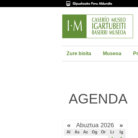
Zure bisita
Museoa
P
AGENDA
«
Abuztua 2026
»
Al
As
Az
Og
Or
Lr
Ig