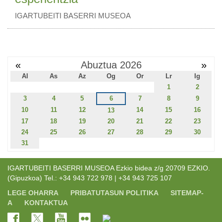
IGARTUBEITI BASERRI MUSEOA
«
Abuztua 2026
»
Al
As
Az
Og
Or
Lr
Ig
1
2
3
4
5
6
7
8
9
10
11
12
14
15
16
13
17
18
19
20
21
22
23
24
25
26
27
28
29
30
31
IGARTUBEITI BASERRI MUSEOA Ezkio bidea z/g 20709 EZKIO.
(Gipuzkoa) Tel.: +34 943 722 978 | +34 943 725 107
LEGE OHARRA
PRIBATUTASUN POLITIKA
SITEMAP-
A
KONTAKTUA