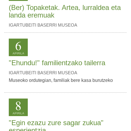
(Ber) Topaketak. Artea, lurraldea eta
landa eremuak
IGARTUBEITI BASERRI MUSEOA
6
APIRILA
"Ehundu!" familientzako tailerra
IGARTUBEITI BASERRI MUSEOA
Museoko ordutegian, familiak bere kasa burutzeko
8
APIRILA
"Egin ezazu zure sagar zukua"
esperientzia