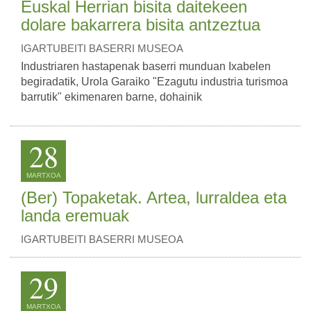
Euskal Herrian bisita daitekeen
dolare bakarrera bisita antzeztua
IGARTUBEITI BASERRI MUSEOA
Industriaren hastapenak baserri munduan Ixabelen
begiradatik, Urola Garaiko "Ezagutu industria turismoa
barrutik" ekimenaren barne, dohainik
28
MARTXOA
(Ber) Topaketak. Artea, lurraldea eta
landa eremuak
IGARTUBEITI BASERRI MUSEOA
29
MARTXOA