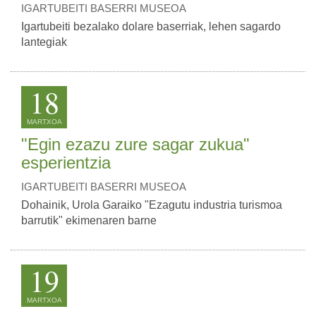
IGARTUBEITI BASERRI MUSEOA
Igartubeiti bezalako dolare baserriak, lehen sagardo
lantegiak
18
MARTXOA
"Egin ezazu zure sagar zukua"
esperientzia
IGARTUBEITI BASERRI MUSEOA
Dohainik, Urola Garaiko "Ezagutu industria turismoa
barrutik" ekimenaren barne
19
MARTXOA