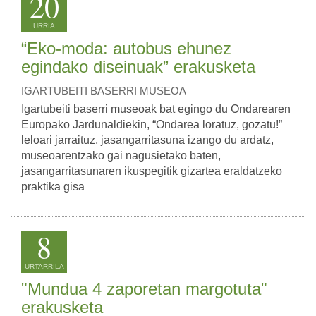
20
URRIA
“Eko-moda: autobus ehunez
egindako diseinuak” erakusketa
IGARTUBEITI BASERRI MUSEOA
Igartubeiti baserri museoak bat egingo du Ondarearen
Europako Jardunaldiekin, “Ondarea loratuz, gozatu!”
leloari jarraituz, jasangarritasuna izango du ardatz,
museoarentzako gai nagusietako baten,
jasangarritasunaren ikuspegitik gizartea eraldatzeko
praktika gisa
8
URTARRILA
"Mundua 4 zaporetan margotuta"
erakusketa