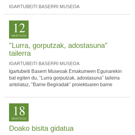
IGARTUBEITI BASERRI MUSEOA
12
MARTXOA
"Lurra, gorputzak, adostasuna"
tailerra
IGARTUBEITI BASERRI MUSEOA
Igartubeiti Baserri Museoak Emakumeen Egunarekin
bat egiten du, "Lurra gorputzak, adostasuna" tailerra
antolatuz, "Barne Begiradak" proiektuaren barne
18
MARTXOA
Doako bisita gidatua