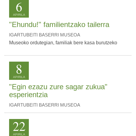
6
APIRILA
"Ehundu!" familientzako tailerra
IGARTUBEITI BASERRI MUSEOA
Museoko ordutegian, familiak bere kasa burutzeko
8
APIRILA
"Egin ezazu zure sagar zukua"
esperientzia
IGARTUBEITI BASERRI MUSEOA
22
APIRILA