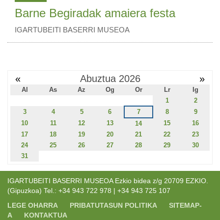
Barne Begiradak amaiera festa
IGARTUBEITI BASERRI MUSEOA
«
Abuztua 2026
»
Al
As
Az
Og
Or
Lr
Ig
1
2
3
4
5
6
7
8
9
10
11
12
13
15
16
14
17
18
19
20
21
22
23
24
25
26
27
28
29
30
31
IGARTUBEITI BASERRI MUSEOA Ezkio bidea z/g 20709 EZKIO.
(Gipuzkoa) Tel.: +34 943 722 978 | +34 943 725 107
LEGE OHARRA
PRIBATUTASUN POLITIKA
SITEMAP-
A
KONTAKTUA