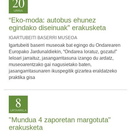
20
URRIA
“Eko-moda: autobus ehunez
egindako diseinuak” erakusketa
IGARTUBEITI BASERRI MUSEOA
Igartubeiti baserri museoak bat egingo du Ondarearen
Europako Jardunaldiekin, “Ondarea loratuz, gozatu!”
leloari jarraituz, jasangarritasuna izango du ardatz,
museoarentzako gai nagusietako baten,
jasangarritasunaren ikuspegitik gizartea eraldatzeko
praktika gisa
8
URTARRILA
"Mundua 4 zaporetan margotuta"
erakusketa