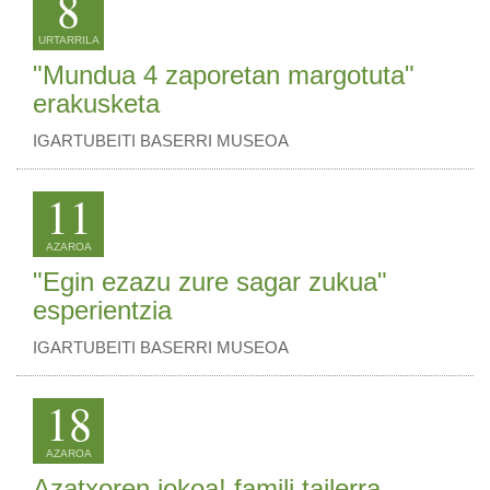
8
URTARRILA
"Mundua 4 zaporetan margotuta"
erakusketa
IGARTUBEITI BASERRI MUSEOA
11
AZAROA
"Egin ezazu zure sagar zukua"
esperientzia
IGARTUBEITI BASERRI MUSEOA
18
AZAROA
Azatxoren jokoa! famili tailerra