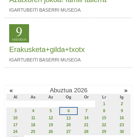
IGARTUBEITI BASERRI MUSEOA
9
ABENDUA
Erakusketa+gilda+txotx
IGARTUBEITI BASERRI MUSEOA
«
Abuztua 2026
»
Al
As
Az
Og
Or
Lr
Ig
1
2
3
4
5
6
7
8
9
10
11
12
14
15
16
13
17
18
19
20
21
22
23
24
25
26
27
28
29
30