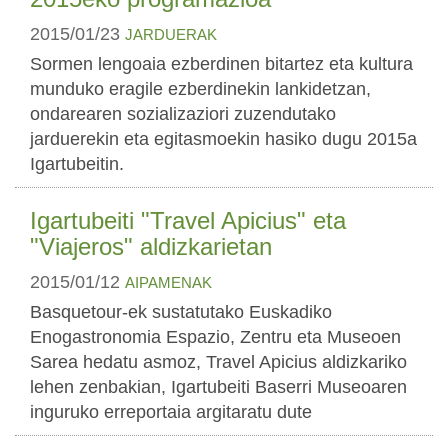
2015/01/23
JARDUERAK
Sormen lengoaia ezberdinen bitartez eta kultura
munduko eragile ezberdinekin lankidetzan,
ondarearen sozializaziori zuzendutako
jarduerekin eta egitasmoekin hasiko dugu 2015a
Igartubeitin.
Igartubeiti "Travel Apicius" eta
"Viajeros" aldizkarietan
2015/01/12
AIPAMENAK
Basquetour-ek sustatutako Euskadiko
Enogastronomia Espazio, Zentru eta Museoen
Sarea hedatu asmoz, Travel Apicius aldizkariko
lehen zenbakian, Igartubeiti Baserri Museoaren
inguruko erreportaia argitaratu dute