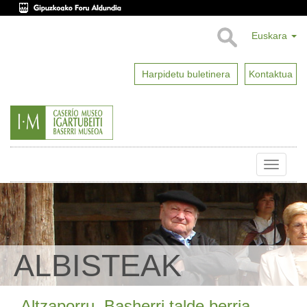
Euskara
Harpidetu buletinera
Kontaktua
Toggle
naviga
ALBISTEAK
Altzaporru, Basherri talde berria