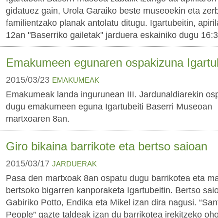
gidatuez gain, Urola Garaiko beste museoekin eta zerb
familientzako planak antolatu ditugu. Igartubeitin, apirila
12an "Baserriko gailetak" jarduera eskainiko dugu 16:3
Emakumeen egunaren ospakizuna Igartub
2015/03/23
EMAKUMEAK
Emakumeak landa ingurunean III. Jardunaldiarekin os
dugu emakumeen eguna Igartubeiti Baserri Museoan
martxoaren 8an.
Giro bikaina barrikote eta bertso saioan
2015/03/17
JARDUERAK
Pasa den martxoak 8an ospatu dugu barrikotea eta m
bertsoko bigarren kanporaketa Igartubeitin. Bertso sai
Gabiriko Potto, Endika eta Mikel izan dira nagusi. “San
People” gazte taldeak izan du barrikotea irekitzeko oh