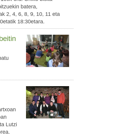
itzuekin batera,
k 2, 4, 6, 8, 9, 10, 11 eta
0etatik 18:30etara.
eitin
patu
artxoan
oan
ta Lutzi
orea.