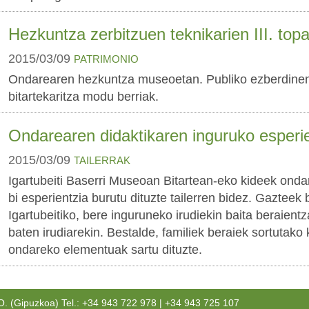
Hezkuntza zerbitzuen teknikarien III. top
2015/03/09
PATRIMONIO
Ondarearen hezkuntza museoetan. Publiko ezberdine
bitartekaritza modu berriak.
Ondarearen didaktikaren inguruko esperi
2015/03/09
TAILERRAK
Igartubeiti Baserri Museoan Bitartean-eko kideek onda
bi esperientzia burutu dituzte tailerren bidez. Gazteek 
Igartubeitiko, bere inguruneko irudiekin baita beraient
baten irudiarekin. Bestalde, familiek beraiek sortutako 
ondareko elementuak sartu dituzte.
(Gipuzkoa) Tel.: +34 943 722 978 | +34 943 725 107