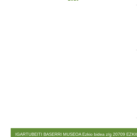
IGARTUBEITI BASERRI MUSEOA Ezkio bidea z/g 20709 EZKIO. 