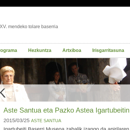
XV. mendeko tolare baserria
rograma
Hezkuntza
Artxiboa
Irisgarritasuna
K
Aste Santua eta Pazko Astea Igartubeitin
2015/03/25
ASTE SANTUA
Igartubeiti Baserri Museoa zabalik izango da apirilaren 