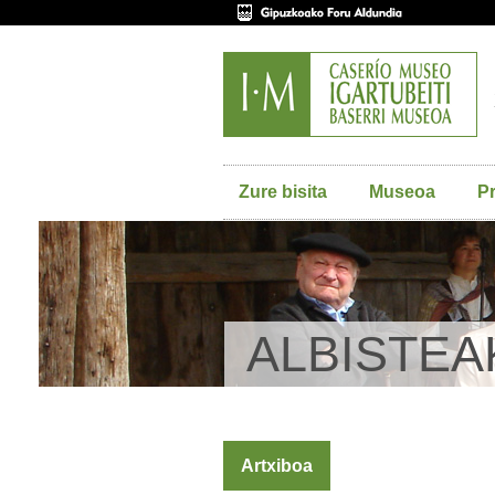
Zure bisita
Museoa
P
ALBISTEA
Artxiboa