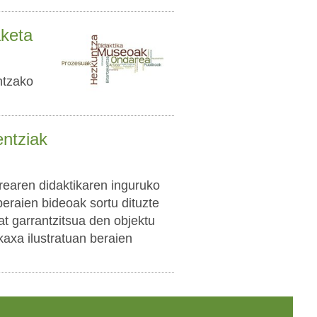
aketa
ntzako
entziak
rearen didaktikaren inguruko
beraien bideoak sortu dituzte
zat garrantzitsua den objektu
kaxa ilustratuan beraien