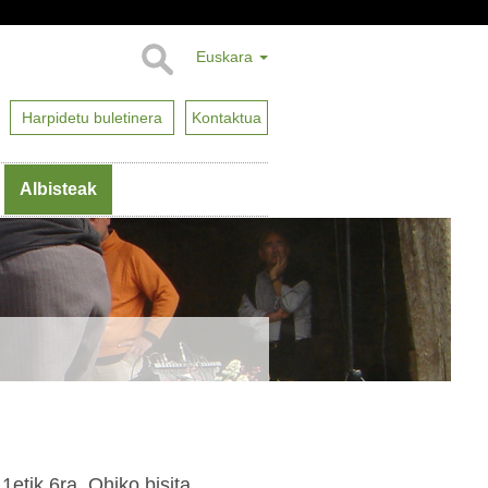
Euskara
Harpidetu buletinera
Kontaktua
Albisteak
1etik 6ra. Ohiko bisita