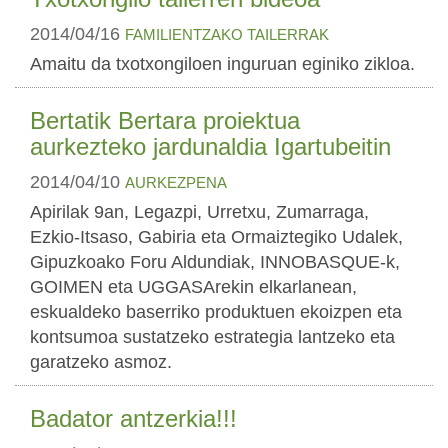
2014/04/16
FAMILIENTZAKO TAILERRAK
Amaitu da txotxongiloen inguruan eginiko zikloa.
Bertatik Bertara proiektua
aurkezteko jardunaldia Igartubeitin
2014/04/10
AURKEZPENA
Apirilak 9an, Legazpi, Urretxu, Zumarraga,
Ezkio-Itsaso, Gabiria eta Ormaiztegiko Udalek,
Gipuzkoako Foru Aldundiak, INNOBASQUE-k,
GOIMEN eta UGGASArekin elkarlanean,
eskualdeko baserriko produktuen ekoizpen eta
kontsumoa sustatzeko estrategia lantzeko eta
garatzeko asmoz.
Badator antzerkia!!!