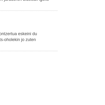
ntzertua eskeini du
ts-oholekin jo zuten