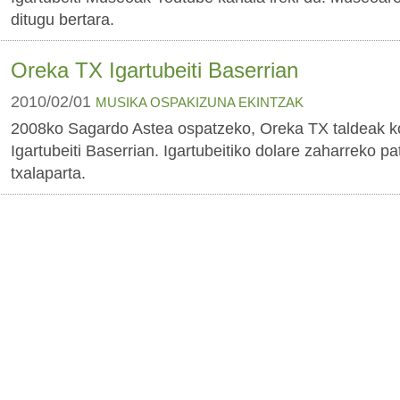
ditugu bertara.
Oreka TX Igartubeiti Baserrian
2010/02/01
MUSIKA
OSPAKIZUNA
EKINTZAK
2008ko Sagardo Astea ospatzeko, Oreka TX taldeak ko
Igartubeiti Baserrian. Igartubeitiko dolare zaharreko pa
txalaparta.