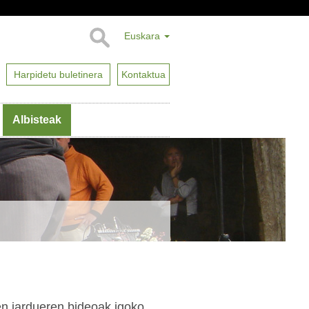
Euskara
Harpidetu buletinera
Kontaktua
Albisteak
en jardueren bideoak igoko