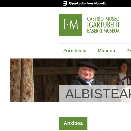
Zure bisita
Museoa
P
ALBISTEA
Artxiboa