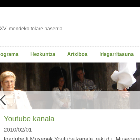
XV. mendeko tolare baserria
rograma
Hezkuntza
Artxiboa
Irisgarritasuna
K
Youtube kanala
2010/02/01
Igartubeiti Museoak Youtube kanala ireki du. Museoar