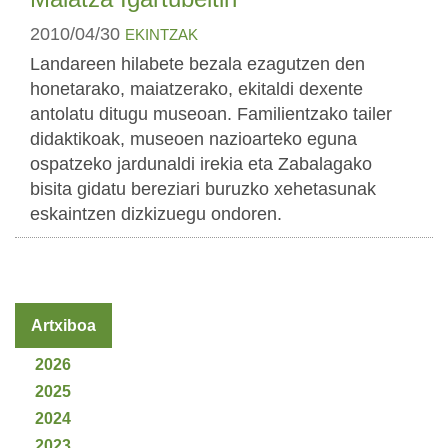
2010/04/30
EKINTZAK
Landareen hilabete bezala ezagutzen den
honetarako, maiatzerako, ekitaldi dexente
antolatu ditugu museoan. Familientzako tailer
didaktikoak, museoen nazioarteko eguna
ospatzeko jardunaldi irekia eta Zabalagako
bisita gidatu bereziari buruzko xehetasunak
eskaintzen dizkizuegu ondoren.
Artxiboa
2026
2025
2024
2023