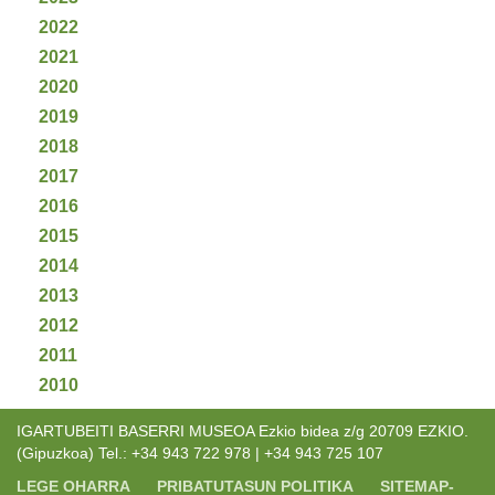
2022
2021
2020
2019
2018
2017
2016
2015
2014
2013
2012
2011
2010
IGARTUBEITI BASERRI MUSEOA Ezkio bidea z/g 20709 EZKIO.
(Gipuzkoa) Tel.: +34 943 722 978 | +34 943 725 107
LEGE OHARRA
PRIBATUTASUN POLITIKA
SITEMAP-