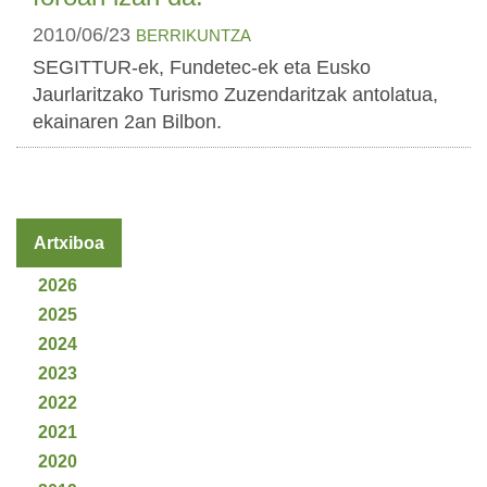
2010/06/23
BERRIKUNTZA
SEGITTUR-ek, Fundetec-ek eta Eusko
Jaurlaritzako Turismo Zuzendaritzak antolatua,
ekainaren 2an Bilbon.
Artxiboa
2026
2025
2024
2023
2022
2021
2020