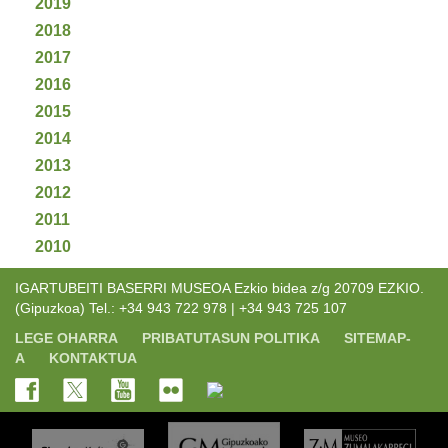
2019
2018
2017
2016
2015
2014
2013
2012
2011
2010
IGARTUBEITI BASERRI MUSEOA Ezkio bidea z/g 20709 EZKIO.
(Gipuzkoa) Tel.: +34 943 722 978 | +34 943 725 107
LEGE OHARRA
PRIBATUTASUN POLITIKA
SITEMAP-
A
KONTAKTUA