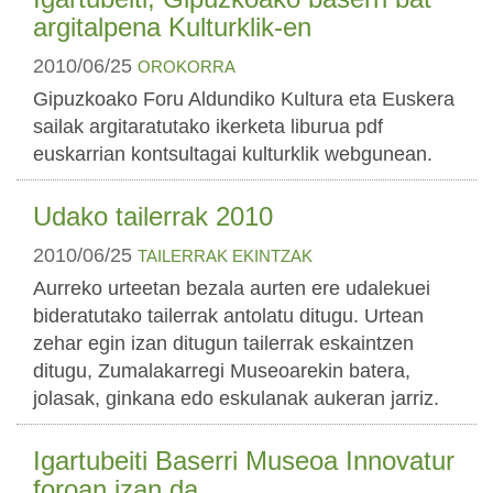
argitalpena Kulturklik-en
2010/06/25
OROKORRA
Gipuzkoako Foru Aldundiko Kultura eta Euskera
sailak argitaratutako ikerketa liburua pdf
euskarrian kontsultagai kulturklik webgunean.
Udako tailerrak 2010
2010/06/25
TAILERRAK
EKINTZAK
Aurreko urteetan bezala aurten ere udalekuei
bideratutako tailerrak antolatu ditugu. Urtean
zehar egin izan ditugun tailerrak eskaintzen
ditugu, Zumalakarregi Museoarekin batera,
jolasak, ginkana edo eskulanak aukeran jarriz.
Igartubeiti Baserri Museoa Innovatur
foroan izan da.