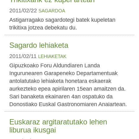
2011/02/22
SAGARDOA
Astigarragako sagardotegi batek kupeletan
trikitixa jotzea debekatu du.
Sagardo lehiaketa
2011/02/11
LEHIAKETAK
Gipuzkoako Foru Aldundiaren Landa
Ingurunearen Garapeneko Departamentuak
antolatutako lehiaketa honetara eskaerak
aurkezteko epea apirilaren 15ean amaitzen da.
Sari banaketa ekainaren 4an ospatuko da
Donostiako Euskal Gastronomiaren Anaiartean.
Euskaraz argitaratutako lehen
liburua ikusgai