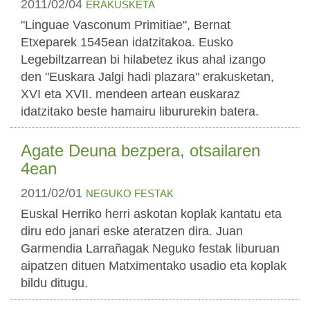
2011/02/04
ERAKUSKETA
"Linguae Vasconum Primitiae", Bernat
Etxeparek 1545ean idatzitakoa. Eusko
Legebiltzarrean bi hilabetez ikus ahal izango
den "Euskara Jalgi hadi plazara" erakusketan,
XVI eta XVII. mendeen artean euskaraz
idatzitako beste hamairu libururekin batera.
Agate Deuna bezpera, otsailaren
4ean
2011/02/01
NEGUKO FESTAK
Euskal Herriko herri askotan koplak kantatu eta
diru edo janari eske ateratzen dira. Juan
Garmendia Larrañagak Neguko festak liburuan
aipatzen dituen Matximentako usadio eta koplak
bildu ditugu.