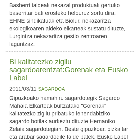
Basherri taldeak nekazal produktuak gertuko
baserritar bati erosteko helburuz sortu dira,
EHNE sindikatuak eta Biolur, nekazaritza
ekologikoaren aldeko elkarteak sustatu dituzte,
Lurgintza nekazaritza gestio zentroaren
laguntzaz.
Bi kalitatezko zigilu
sagardoarentzat:Gorenak eta Eusko
Label
2011/03/11
SAGARDOA
Gipuzkoako hamahiru sagardotegik Sagardo
Mahaia Elkarteak bultzatako "Gorenak"
kalitatezko zigilu pribatuko lehendabiziko
sagardo botilak aurkeztu dituzte Hernaniko
Zelaia sagardotegian. Beste gipuzkoar, bizkaitar
eta arabar sagardogile talde batek, Eusko Label