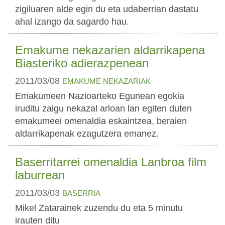
zigiluaren alde egin du eta udaberrian dastatu
ahal izango da sagardo hau.
Emakume nekazarien aldarrikapena
Biasteriko adierazpenean
2011/03/08
EMAKUME NEKAZARIAK
Emakumeen Nazioarteko Egunean egokia
iruditu zaigu nekazal arloan lan egiten duten
emakumeei omenaldia eskaintzea, beraien
aldarrikapenak ezagutzera emanez.
Baserritarrei omenaldia Lanbroa film
laburrean
2011/03/03
BASERRIA
Mikel Zatarainek zuzendu du eta 5 minutu
irauten ditu