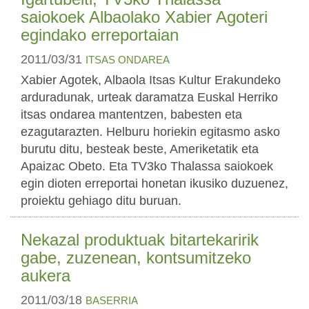
saiokoek Albaolako Xabier Agoteri
egindako erreportaian
2011/03/31
ITSAS ONDAREA
Xabier Agotek, Albaola Itsas Kultur Erakundeko
arduradunak, urteak daramatza Euskal Herriko
itsas ondarea mantentzen, babesten eta
ezagutarazten. Helburu horiekin egitasmo asko
burutu ditu, besteak beste, Ameriketatik eta
Apaizac Obeto. Eta TV3ko Thalassa saiokoek
egin dioten erreportai honetan ikusiko duzuenez,
proiektu gehiago ditu buruan.
Nekazal produktuak bitartekaririk
gabe, zuzenean, kontsumitzeko
aukera
2011/03/18
BASERRIA