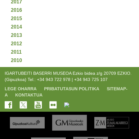
2017
2016
2015
2014
2013
2012
2011
2010
IGARTUBEITI BASERRI MUSEOA Ezkio bidea z/g 20709 EZKIO.
(Gipuzkoa) Tel.: +34 943 722 978 | +34 943 725 107
LEGE OHARRA
PRIBATUTASUN POLITIKA
SITEMAP-
A
KONTAKTUA