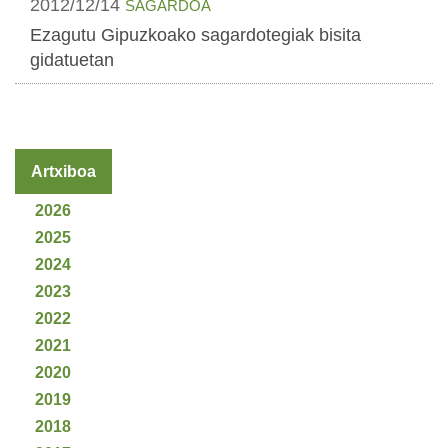
2012/12/14
SAGARDOA
Ezagutu Gipuzkoako sagardotegiak bisita
gidatuetan
Artxiboa
2026
2025
2024
2023
2022
2021
2020
2019
2018