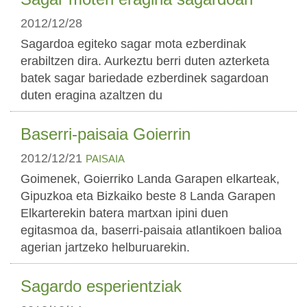
2012/12/28
Sagardoa egiteko sagar mota ezberdinak
erabiltzen dira. Aurkeztu berri duten azterketa
batek sagar bariedade ezberdinek sagardoan
duten eragina azaltzen du
Baserri-paisaia Goierrin
2012/12/21
PAISAIA
Goimenek, Goierriko Landa Garapen elkarteak,
Gipuzkoa eta Bizkaiko beste 8 Landa Garapen
Elkarterekin batera martxan ipini duen
egitasmoa da, baserri-paisaia atlantikoen balioa
agerian jartzeko helburuarekin.
Sagardo esperientziak