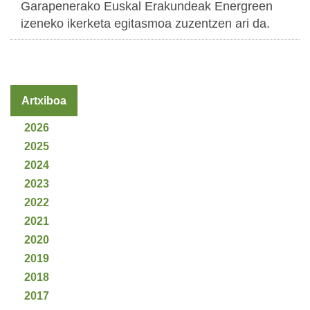
Garapenerako Euskal Erakundeak Energreen
izeneko ikerketa egitasmoa zuzentzen ari da.
Artxiboa
2026
2025
2024
2023
2022
2021
2020
2019
2018
2017