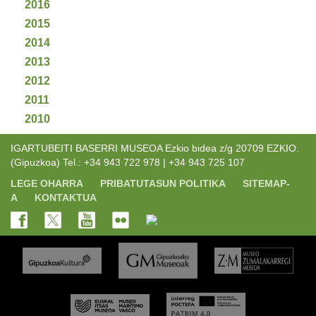
2016
2015
2014
2013
2012
2011
2010
IGARTUBEITI BASERRI MUSEOA Ezkio bidea z/g 20709 EZKIO.
(Gipuzkoa) Tel.: +34 943 722 978 | +34 943 725 107
LEGE OHARRA
PRIBATUTASUN POLITIKA
SITEMAP-
A
KONTAKTUA