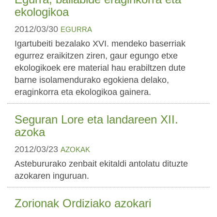
ekologikoa
2012/03/30
EGURRA
Igartubeiti bezalako XVI. mendeko baserriak
egurrez eraikitzen ziren, gaur egungo etxe
ekologikoek ere material hau erabiltzen dute
barne isolamendurako egokiena delako,
eraginkorra eta ekologikoa gainera.
Seguran Lore eta landareen XII.
azoka
2012/03/23
AZOKAK
Astebururako zenbait ekitaldi antolatu dituzte
azokaren inguruan.
Zorionak Ordiziako azokari