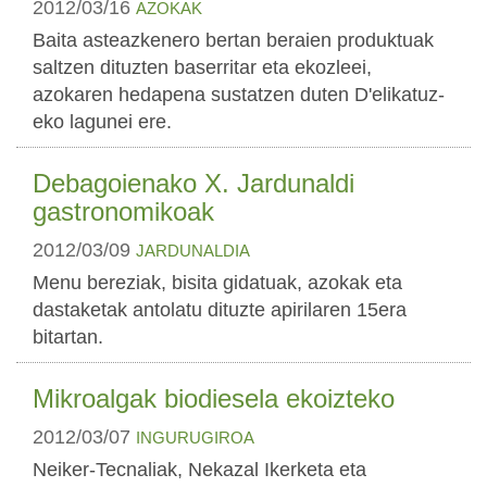
2012/03/16
AZOKAK
Baita asteazkenero bertan beraien produktuak
saltzen dituzten baserritar eta ekozleei,
azokaren hedapena sustatzen duten D'elikatuz-
eko lagunei ere.
Debagoienako X. Jardunaldi
gastronomikoak
2012/03/09
JARDUNALDIA
Menu bereziak, bisita gidatuak, azokak eta
dastaketak antolatu dituzte apirilaren 15era
bitartan.
Mikroalgak biodiesela ekoizteko
2012/03/07
INGURUGIROA
Neiker-Tecnaliak, Nekazal Ikerketa eta