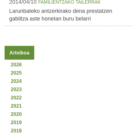
2014/04/10
FAMILIENTZAKO TAILERRAK
Larunbateko antzerkirako dena prestatzen
gabiltza aste honetan buru belarri
Artxiboa
2026
2025
2024
2023
2022
2021
2020
2019
2018