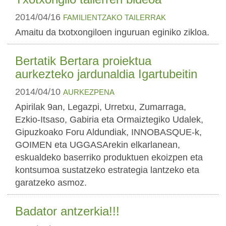
2014/04/16
FAMILIENTZAKO TAILERRAK
Amaitu da txotxongiloen inguruan eginiko zikloa.
Bertatik Bertara proiektua
aurkezteko jardunaldia Igartubeitin
2014/04/10
AURKEZPENA
Apirilak 9an, Legazpi, Urretxu, Zumarraga,
Ezkio-Itsaso, Gabiria eta Ormaiztegiko Udalek,
Gipuzkoako Foru Aldundiak, INNOBASQUE-k,
GOIMEN eta UGGASArekin elkarlanean,
eskualdeko baserriko produktuen ekoizpen eta
kontsumoa sustatzeko estrategia lantzeko eta
garatzeko asmoz.
Badator antzerkia!!!