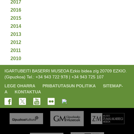
2017
2016
2015
2014
2013
2012
2011
2010
IGARTUBEITI BASERRI MUSEOA Ezkio bidea z/g 20709 EZKIO.
(Gipuzkoa) Tel.: +34 943 722 978 | +34 943 725 107
LEGE OHARRA
PRIBATUTASUN POLITIKA
SITEMAP-
A
KONTAKTUA