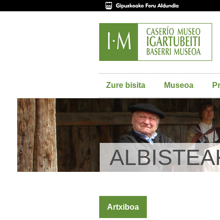
Zure bisita
Museoa
P
ALBISTEA
Artxiboa