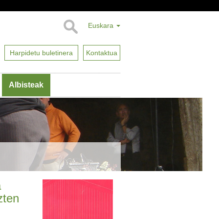
Euskara
Harpidetu buletinera
Kontaktua
Albisteak
a
zten