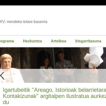
XV. mendeko tolare baserria
rograma
Hezkuntza
Artxiboa
Irisgarritasuna
K
Igartubeitik "Areago. Istorioak belarrietar
Kontakizunak" argitalpen ilustratua aurke
du