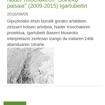
paisaia" (2009-2015) Igartubeitin
2016/09/05
Gipuzkoako ehun burutik gorako artaldeen
zintzarri hotsen artxiboa, Nader Koochakiren
proiektua, Igartubeiti Baserri Museoko
interpretazio zentroan izango da irailaren 24tik
abenduaren 18rarte.