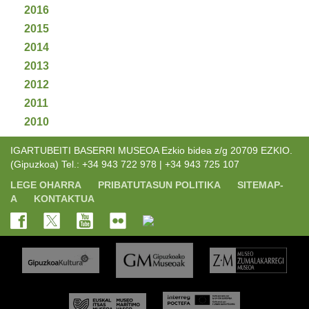
2016
2015
2014
2013
2012
2011
2010
IGARTUBEITI BASERRI MUSEOA Ezkio bidea z/g 20709 EZKIO.
(Gipuzkoa) Tel.: +34 943 722 978 | +34 943 725 107
LEGE OHARRA
PRIBATUTASUN POLITIKA
SITEMAP-
A
KONTAKTUA