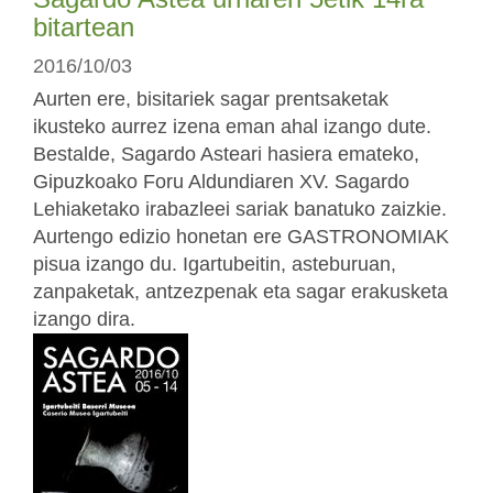
bitartean
2016/10/03
Aurten ere, bisitariek sagar prentsaketak
ikusteko aurrez izena eman ahal izango dute.
Bestalde, Sagardo Asteari hasiera emateko,
Gipuzkoako Foru Aldundiaren XV. Sagardo
Lehiaketako irabazleei sariak banatuko zaizkie.
Aurtengo edizio honetan ere GASTRONOMIAK
pisua izango du. Igartubeitin, asteburuan,
zanpaketak, antzezpenak eta sagar erakusketa
izango dira.