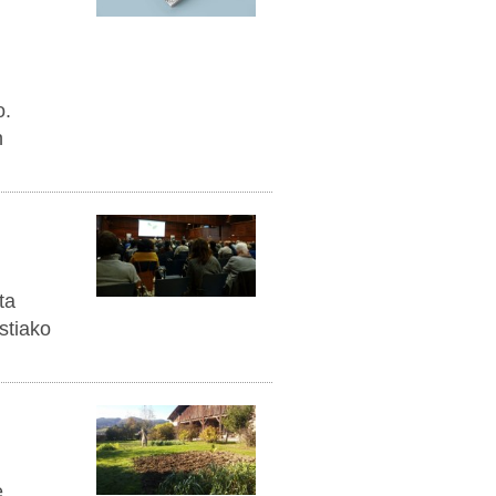
o.
n
ta
stiako
e