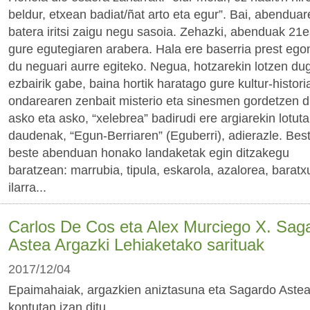
beldur, etxean badiat/ñat arto eta egur”. Bai, abenduar
batera iritsi zaigu negu sasoia. Zehazki, abenduak 21e
gure egutegiaren arabera. Hala ere baserria prest ego
du neguari aurre egiteko. Negua, hotzarekin lotzen du
ezbairik gabe, baina hortik haratago gure kultur-histori
ondarearen zenbait misterio eta sinesmen gordetzen di
asko eta asko, “xelebrea” badirudi ere argiarekin lotuta
daudenak, “Egun-Berriaren” (Eguberri), adierazle. Bes
beste abenduan honako landaketak egin ditzakegu
baratzean: marrubia, tipula, eskarola, azalorea, baratxu
ilarra...
Carlos De Cos eta Alex Murciego X. Sag
Astea Argazki Lehiaketako sarituak
2017/12/04
Epaimahaiak, argazkien aniztasuna eta Sagardo Astea
kontutan izan ditu