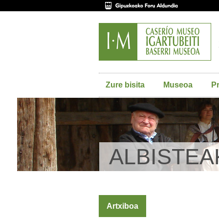
Zure bisita
Museoa
P
ALBISTEA
Artxiboa