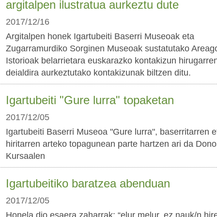
argitalpen ilustratua aurkeztu dute
2017/12/16
Argitalpen honek Igartubeiti Baserri Museoak eta
Zugarramurdiko Sorginen Museoak sustatutako Areag
Istorioak belarrietara euskarazko kontakizun hirugarre
deialdira aurkeztutako kontakizunak biltzen ditu.
Igartubeiti "Gure lurra" topaketan
2017/12/05
Igartubeiti Baserri Museoa "Gure lurra", baserritarren e
hiritarren arteko topagunean parte hartzen ari da Dono
Kursaalen
Igartubeitiko baratzea abenduan
2017/12/05
Honela dio esaera zaharrak: “elur melur, ez nauk/n hir