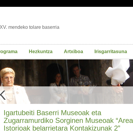
XV. mendeko tolare baserria
rograma
Hezkuntza
Artxiboa
Irisgarritasuna
K
Igartubeiti Baserri Museoak eta
Zugarramurdiko Sorginen Museoak “Are
Istorioak belarrietara Kontakizunak 2”