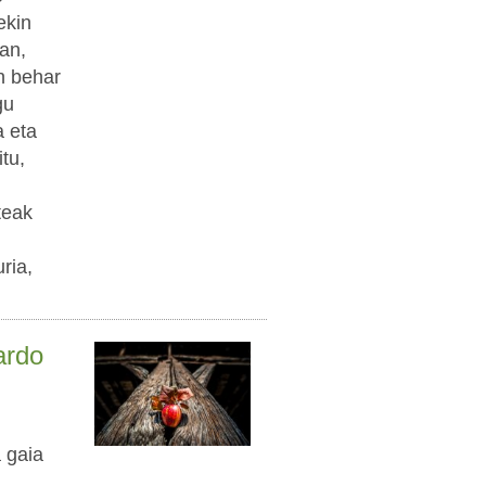
ekin
an,
n behar
gu
a eta
tu,
teak
ria,
ardo
 gaia