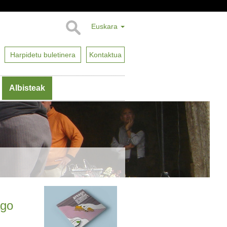
Euskara
Harpidetu buletinera
Kontaktua
Albisteak
ago