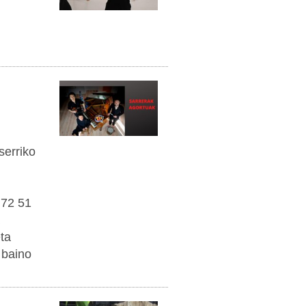
serriko
 72 51
ta
 baino