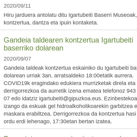
2020/09/11
Hiru jarduera antolatu ditu Igartubeiti Baserri Museoak,
kontzertua, dantza eta ipuin kontaketa.
Gandeia taldearen kontzertua Igartubeiti
baserriko dolarean
2020/09/07
Gandeia taldeak kontzertua eskainiko du Igartubeiti ba
dolarean urriak 3an, arratsaldeko 18:00etatik aurrera.
COVID19k eragindako edukiera murrizketak direla eta
derrigorrezkoa da aurretik izena ematea telefonoz 943
07 edo idatziz igartubeiti@gipuzkoa.eus. Ezinbestekoa
izango da eskuak gel hidroalkoholikoarekin garbitzea e
maskara erabiltzea. Derrigorrezkoa da kontzertua hasi
ordu erdi lehenago, 17:30etan bertan izatea.