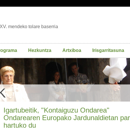
XV. mendeko tolare baserria
rograma
Hezkuntza
Artxiboa
Irisgarritasuna
K
Igartubeitik, "Kontaiguzu Ondarea"
Ondarearen Europako Jardunaldietan par
hartuko du