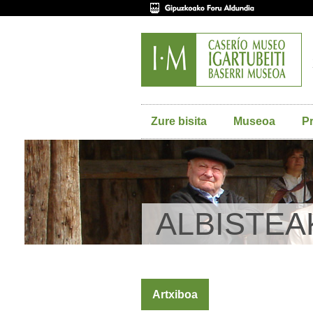
Zure bisita
Museoa
P
ALBISTEA
Artxiboa