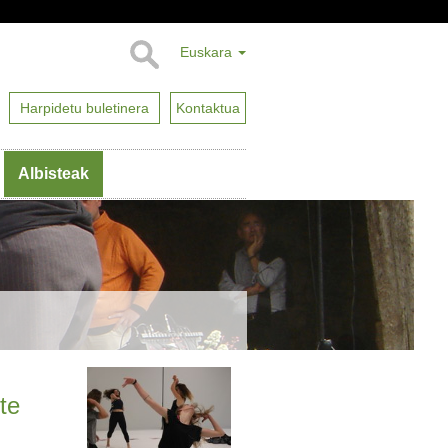
Euskara
Harpidetu buletinera
Kontaktua
Albisteak
te