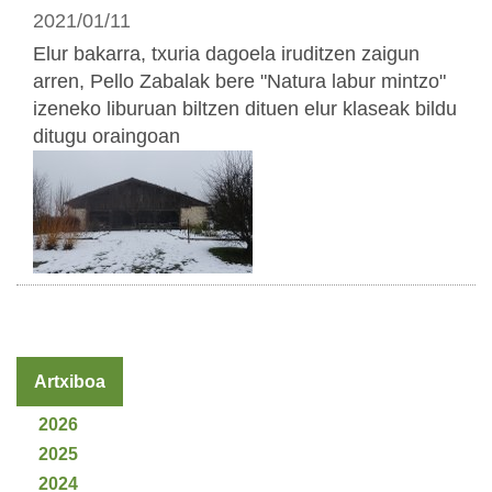
2021/01/11
Elur bakarra, txuria dagoela iruditzen zaigun
arren, Pello Zabalak bere "Natura labur mintzo"
izeneko liburuan biltzen dituen elur klaseak bildu
ditugu oraingoan
Artxiboa
2026
2025
2024