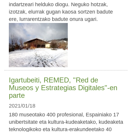
indartzeari helduko diogu. Neguko hotzak,
izotzak, elurrak gugan kaosa sortzen badute
ere, lurrarentzako badute onura ugari.
Igartubeiti, REMED, "Red de
Museos y Estrategias Digitales"-en
parte
2021/01/18
180 museotako 400 profesional, Espainiako 17
unibertsitate eta kultura-kudeaketako, kudeaketa
teknologikoko eta kultura-erakundeetako 40