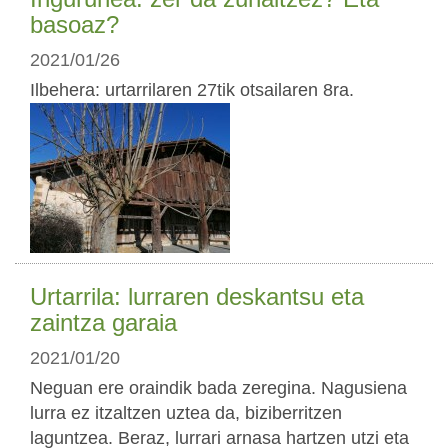
basoaz?
2021/01/26
Ilbehera: urtarrilaren 27tik otsailaren 8ra.
Urtarrila: lurraren deskantsu eta
zaintza garaia
2021/01/20
Neguan ere oraindik bada zeregina. Nagusiena
lurra ez itzaltzen uztea da, biziberritzen
laguntzea. Beraz, lurrari arnasa hartzen utzi eta