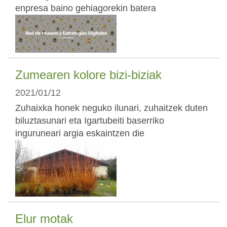
enpresa baino gehiagorekin batera
Zumearen kolore bizi-biziak
2021/01/12
Zuhaixka honek neguko ilunari, zuhaitzek duten
biluztasunari eta Igartubeiti baserriko
inguruneari argia eskaintzen die
Elur motak