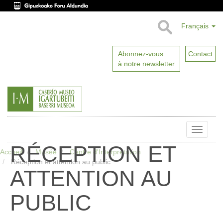
Français
Abonnez-vous
Contact
à notre newsletter
Toggle
naviga
RÉCEPTION ET
Accueil
Musée
Centre d'Interprétation
Réception et attention au public
ATTENTION AU
PUBLIC