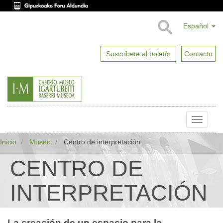
Español
Suscríbete al boletín
Contacto
Toggle
naviga
Inicio
Museo
Centro de interpretación
CENTRO DE
INTERPRETACIÓN
La creación de un espacio para la