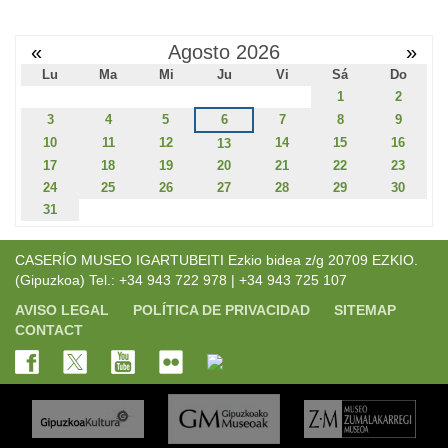
«
Agosto 2026
»
Lu
Ma
Mi
Ju
Vi
Sá
Do
1
2
3
4
5
6
7
8
9
10
11
12
14
15
16
13
17
18
19
20
21
22
23
24
25
26
27
28
29
30
31
CASERÍO MUSEO IGARTUBEITI Ezkio bidea z/g 20709 EZKIO.
(Gipuzkoa) Tel.: +34 943 722 978 | +34 943 725 107
AVISO LEGAL
POLÍTICA DE PRIVACIDAD
SITEMAP
CONTACT