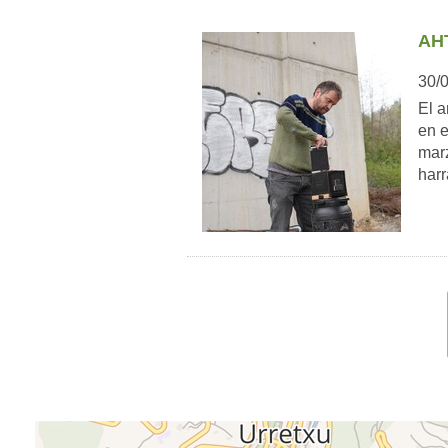
AH
30/
El a
en e
marz
har