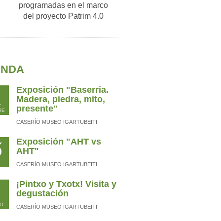
programadas en el marco
del proyecto Patrim 4.0
ENDA
1
Exposición "Baserria.
Madera, piedra, mito,
presente"
RE
CASERÍO MUSEO IGARTUBEITI
5
Exposición "AHT vs
AHT"
CASERÍO MUSEO IGARTUBEITI
¡Pintxo y Txotx! Visita y
degustación
O
CASERÍO MUSEO IGARTUBEITI