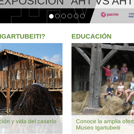
IGARTUBEITI?
EDUCACIÓN
Conoce la amplia ofer
ción y vida del caserío
Museo Igartubeiti