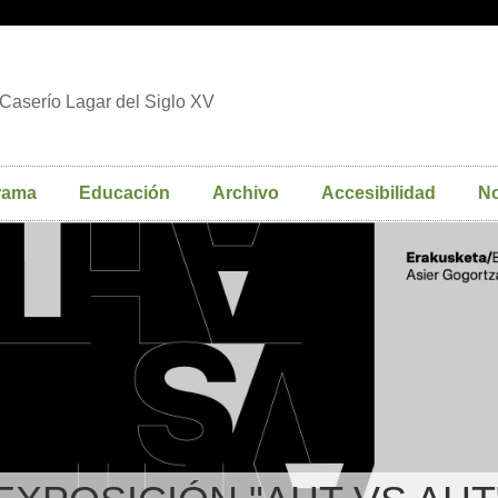
Caserío Lagar del Siglo XV
rama
Educación
Archivo
Accesibilidad
No
ÓN "BASERRIA. MADERA, 
PRESENTE"