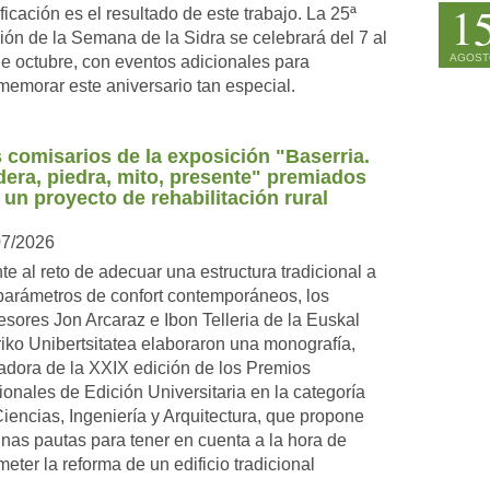
1
ificación es el resultado de este trabajo. La 25ª
ión de la Semana de la Sidra se celebrará del 7 al
AGOST
e octubre, con eventos adicionales para
emorar este aniversario tan especial.
 comisarios de la exposición "Baserria.
era, piedra, mito, presente" premiados
 un proyecto de rehabilitación rural
07/2026
te al reto de adecuar una estructura tradicional a
parámetros de confort contemporáneos, los
esores Jon Arcaraz e Ibon Telleria de la Euskal
iko Unibertsitatea elaboraron una monografía,
dora de la XXIX edición de los Premios
onales de Edición Universitaria en la categoría
iencias, Ingeniería y Arquitectura, que propone
nas pautas para tener en cuenta a la hora de
eter la reforma de un edificio tradicional