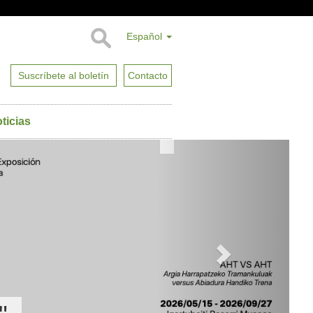
Español
Suscríbete al boletín
Contacto
ticias
Next
HORARIO:
Del 1 de marzo al 31 de octubre:
Martes-Sábado
10:00-14:00
16:00-19:00
Domingo
10:00-14:00
PIEDRA, MITO,