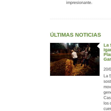
impresionante.
ÚLTIMAS NOTICIAS
La 
Iga
Pla
Gar
20/
La S
sost
movi
gene
Case
los 
cuen