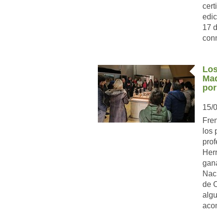
cert
edic
17 d
conm
Los
Mad
por
15/
Fren
los 
prof
Herr
gana
Naci
de C
algu
acom