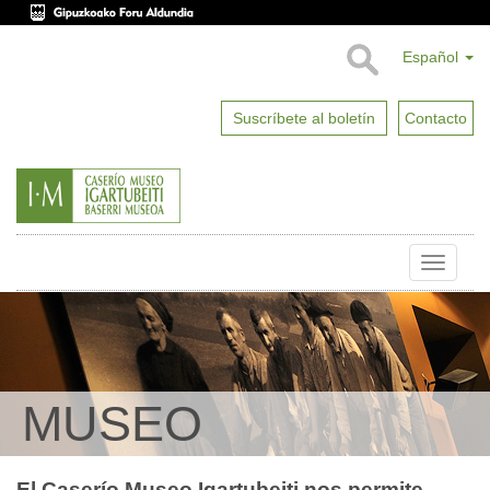
Español
Suscríbete al boletín
Contacto
Toggle
naviga
MUSEO
El Caserío Museo Igartubeiti nos permite