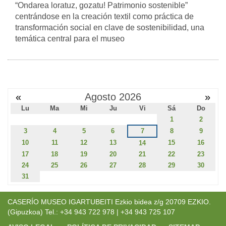
“Ondarea loratuz, gozatu! Patrimonio sostenible”
centrándose en la creación textil como práctica de
transformación social en clave de sostenibilidad, una
temática central para el museo
«
Agosto 2026
»
Lu
Ma
Mi
Ju
Vi
Sá
Do
1
2
3
4
5
6
7
8
9
10
11
12
13
15
16
14
17
18
19
20
21
22
23
24
25
26
27
28
29
30
31
CASERÍO MUSEO IGARTUBEITI Ezkio bidea z/g 20709 EZKIO.
(Gipuzkoa) Tel.: +34 943 722 978 | +34 943 725 107