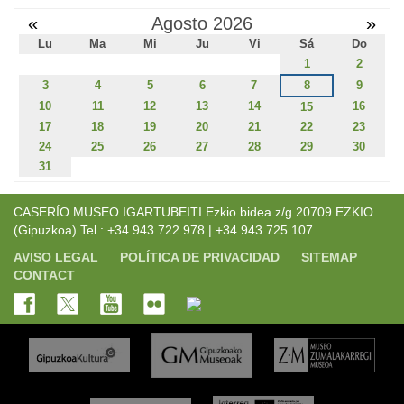
«
Agosto 2026
»
Lu
Ma
Mi
Ju
Vi
Sá
Do
1
2
3
4
5
6
7
8
9
10
11
12
13
14
16
15
17
18
19
20
21
22
23
24
25
26
27
28
29
30
31
CASERÍO MUSEO IGARTUBEITI Ezkio bidea z/g 20709 EZKIO.
(Gipuzkoa) Tel.: +34 943 722 978 | +34 943 725 107
AVISO LEGAL
POLÍTICA DE PRIVACIDAD
SITEMAP
CONTACT