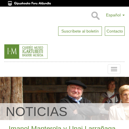
Español
Suscríbete al boletín
Contacto
Toggle
naviga
NOTICIAS
Imanol Manterola y Unai Larrañaga