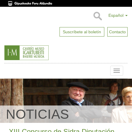
Español
Suscríbete al boletín
Contacto
Toggle
naviga
NOTICIAS
XIII Concurso de Sidra Diputación