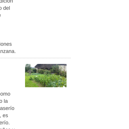
dición
o del
e
iones
anzana.
 como
o la
caserío
, es
erío.