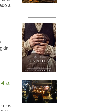
cado a
I
a
gida.
 4 al
remios