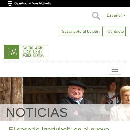
Español
Suscríbete al boletín
Contacto
Toggle
naviga
NOTICIAS
El caserío Igartubeiti en el nuevo