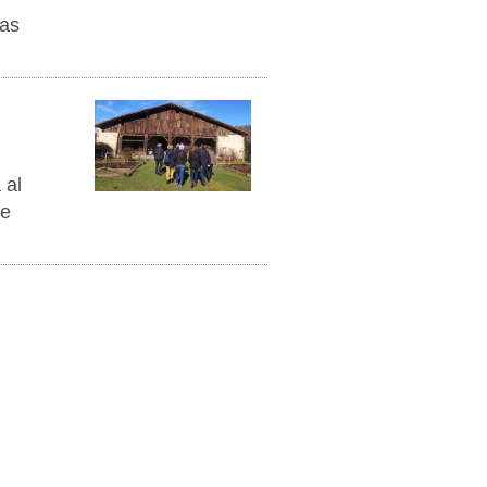
nas
 al
de