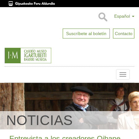
Español
Suscríbete al boletín
Contacto
Toggle
naviga
NOTICIAS
Entrevista a los creadores Oihane