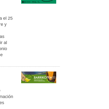
a el 25
re y
bas
r al
onio
de
e
amación
des