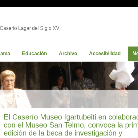
Caserío Lagar del Siglo XV
rama
Educación
Archivo
Accesibilidad
No
El Caserío Museo Igartubeiti en colabora
con el Museo San Telmo, convoca la pri
edición de la beca de investigación y