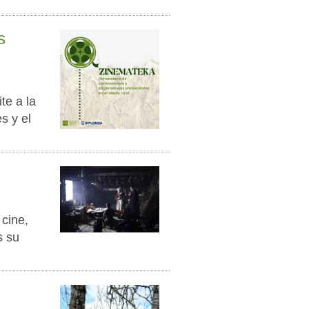
s
te a la
s y el
i
 cine,
s su