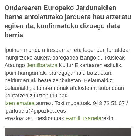
Ondarearen Europako Jardunaldien
barne antolatutako jarduera hau atzeratu
egiten da, konfirmatuko dizuegu data
berria
Ipuinen mundu miresgarrian eta legenden lurraldean
murgiltzeko aukera paregabea izango du ikusleak
Ataungo
Jentilbaratza
Kultur Elkartearen eskutik.
Ipuin harrigarriak, barregagarriak, batzuetan,
beldurgarriak beste zenbaitetan. Belaunaldiz
belaunaldi, aitona-amonak afalostean, sutondoan
kontatzen zituzten ipuinak.
Izen ematea
aurrez. Toki mugatuak. 943 72 51 07 /
igartubeiti@gipuzkoa.eus
Prezioa: 3€. Deskontuak
Famili Txartela
rekin.