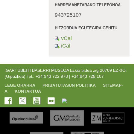
HARREMANETARAKO TELEFONOA
943725107
HITZORDUA EGUTEGIRA GEHITU
vCal
iCal
IGARTUBEITI BASERRI MUSEOA Ezkio bidea z/g 20709 EZKIO.
(Gipuzkoa) Tel.: +34 943 722 978 | +34 943 725 107
LEGE OHARRA
PRIBATUTASUN POLITIKA
SITEMAP-
A
KONTAKTUA