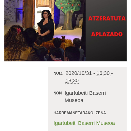
2020/10/31
-
16:30
-
NOIZ
18:30
Igartubeiti Baserri
NON
Museoa
HARREMANETARAKO IZENA
Igartubeiti Baserri Museoa