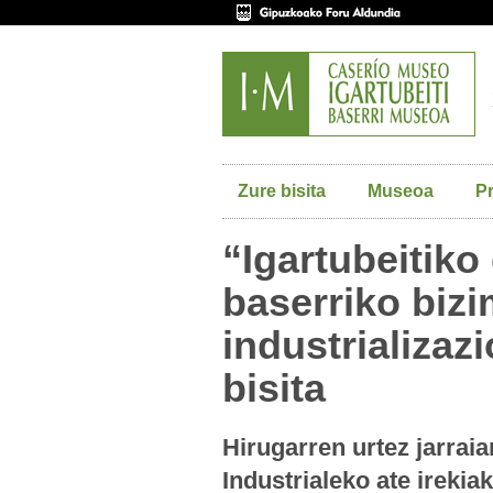
Zure bisita
Museoa
P
“Igartubeitiko
baserriko biz
industrializaz
bisita
Hirugarren urtez jarrai
Industrialeko ate irekiak