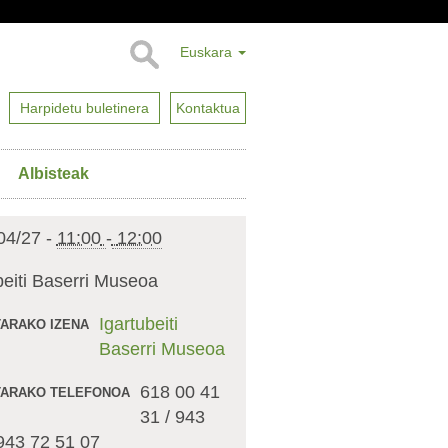
Euskara
Harpidetu buletinera
Kontaktua
Albisteak
04/27
-
11:00
-
12:00
beiti Baserri Museoa
Igartubeiti
ARAKO IZENA
Baserri Museoa
618 00 41
ARAKO TELEFONOA
31 / 943
 943 72 51 07