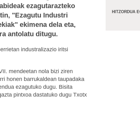
iabideak ezagutarazteko
HITZORDUA E
tin, "Ezagutu Industri
ekiak" ekimena dela eta,
ra antolatu ditugu.
rrietan industralizazio iritsi
VII. mendeetan nola bizi ziren
erri honen barrukaldean taupadaka
endua ezagutuko dugu. Bisita
azta pintxoa dastatuko dugu Txotx