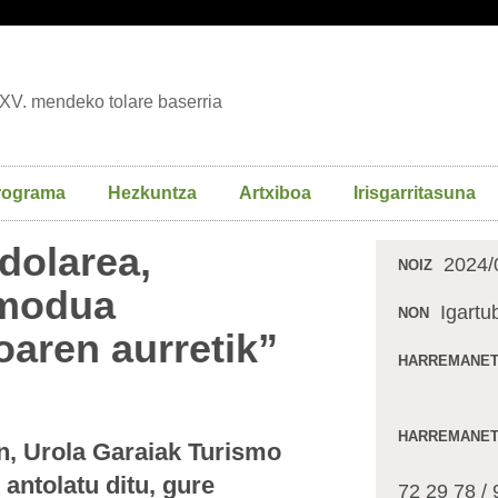
XV. mendeko tolare baserria
rograma
Hezkuntza
Artxiboa
Irisgarritasuna
 dolarea,
2024/
NOIZ
imodua
Igartu
NON
ioaren aurretik”
HARREMANET
HARREMANET
an, Urola Garaiak Turismo
 antolatu ditu, gure
72 29 78 /