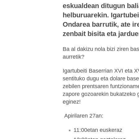
eskualdean ditugun bal
helburuarekin. Igartubei
Ondarea barrutik, ate ir
zenbait bisita eta jardue
Ba al dakizu nola bizi ziren base
aurretik?
Igartubeiti Baserrian XVI eta X
sentituko dugu eta dolare bas
zebilen prentsaren funtzionam
zapore gozoarekin bukatzeko g
eginez!
Apirilaren 27an:
11:00etan euskeraz