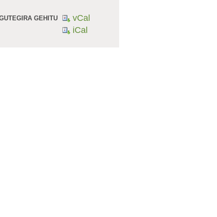
vCal
GUTEGIRA GEHITU
iCal