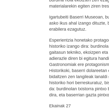
materialarekin egiten ziren tr
Igartubeiti Baserri Museoan, b
asko ikus ahal izango dituzte,
erabilera ezagutuz.
Esperientzia honetako protagon
historiko izango dira: burdinol
gaitasun tekniko, ekoizpen et
adierazle diren bi egitura hand
Gastronomiak ere protagonismo
Historikoki, baserri dolareeta
bidaltzen zen langileak lanaldi
historiko hori berreskuratuz, b
da: burdinolan txistorra pintxo
dira, eta baserrian gazta pintx
Ekainak 27