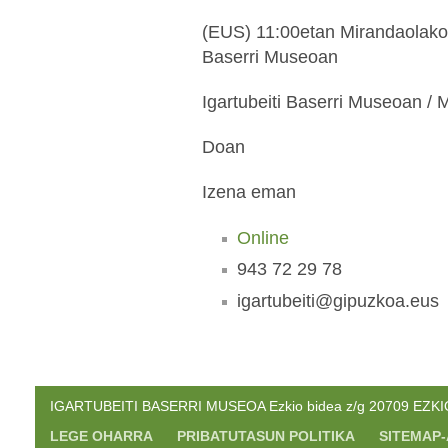
(EUS) 11:00etan Mirandaolako 
Baserri Museoan
Igartubeiti Baserri Museoan / 
Doan
Izena eman
Online
943 72 29 78
igartubeiti@gipuzkoa.eus
IGARTUBEITI BASERRI MUSEOA Ezkio bidea z/g 20709 EZKIO. 
LEGE OHARRA
PRIBATUTASUN POLITIKA
SITEMAP-