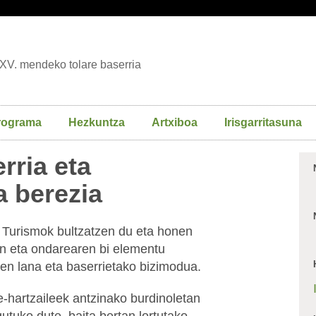
XV. mendeko tolare baserria
rograma
Hezkuntza
Artxiboa
Irisgarritasuna
rria eta
a berezia
Turismok bultzatzen du eta honen
en eta ondarearen bi elementu
len lana eta baserrietako bizimodua.
-hartzaileek antzinako burdinoletan
utuko dute, baita bertan lortutako