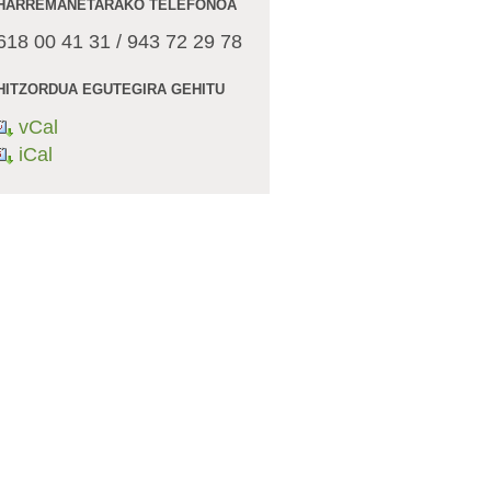
HARREMANETARAKO TELEFONOA
618 00 41 31 / 943 72 29 78
HITZORDUA EGUTEGIRA GEHITU
vCal
iCal