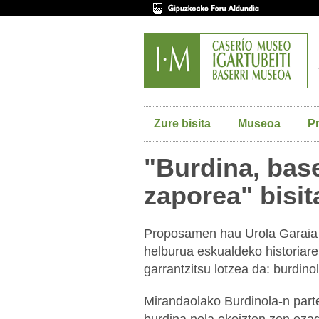
Zure bisita
Museoa
P
"Burdina, base
zaporea" bisit
Proposamen hau Urola Garaia 
helburua eskualdeko historiar
garrantzitsu lotzea da: burdino
Mirandaolako Burdinola-n parte
burdina nola ekoizten zen ezag