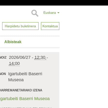
Euskara
Harpidetu buletinera
Kontaktua
Albisteak
2026/06/27
-
12:30
-
NOIZ
14:00
Igartubeiti Baserri
NON
Museoa
HARREMANETARAKO IZENA
Igartubeiti Baserri Museoa