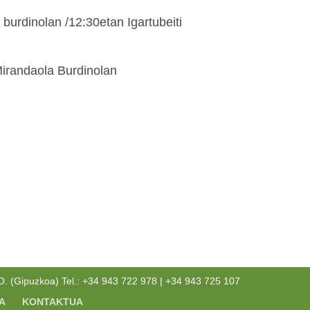
burdinolan /12:30etan Igartubeiti
Mirandaola Burdinolan
(Gipuzkoa) Tel.: +34 943 722 978 | +34 943 725 107
A
KONTAKTUA