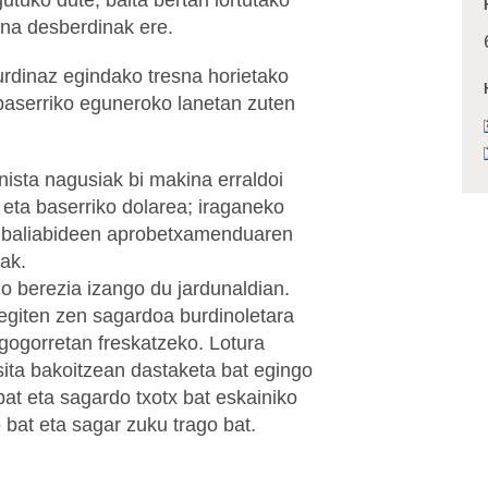
esna desberdinak ere.
urdinaz egindako tresna horietako
 baserriko eguneroko lanetan zuten
ista nagusiak bi makina erraldoi
a eta baserriko dolarea; iraganeko
a baliabideen aprobetxamenduaren
iak.
 berezia izango du jardunaldian.
n egiten zen sagardoa burdinoletara
 gogorretan freskatzeko. Lotura
isita bakoitzean dastaketa bat egingo
 bat eta sagardo txotx bat eskainiko
o bat eta sagar zuku trago bat.