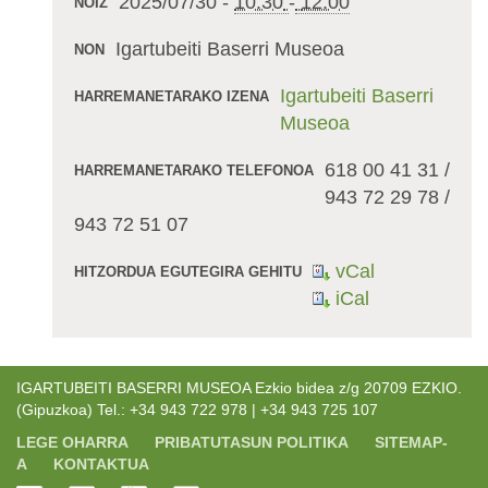
2025/07/30
-
10:30
-
12:00
NOIZ
Igartubeiti Baserri Museoa
NON
Igartubeiti Baserri
HARREMANETARAKO IZENA
Museoa
618 00 41 31 /
HARREMANETARAKO TELEFONOA
943 72 29 78 /
943 72 51 07
vCal
HITZORDUA EGUTEGIRA GEHITU
iCal
IGARTUBEITI BASERRI MUSEOA Ezkio bidea z/g 20709 EZKIO.
(Gipuzkoa) Tel.: +34 943 722 978 | +34 943 725 107
LEGE OHARRA
PRIBATUTASUN POLITIKA
SITEMAP-
A
KONTAKTUA