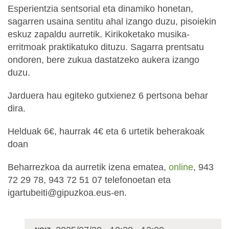
Esperientzia sentsorial eta dinamiko honetan,
sagarren usaina sentitu ahal izango duzu, pisoiekin
eskuz zapaldu aurretik. Kirikoketako musika-
erritmoak praktikatuko dituzu. Sagarra prentsatu
ondoren, bere zukua dastatzeko aukera izango
duzu.
Jarduera hau egiteko gutxienez 6 pertsona behar
dira.
Helduak 6€, haurrak 4€ eta 6 urtetik beherakoak
doan
Beharrezkoa da aurretik izena ematea,
online
, 943
72 29 78, 943 72 51 07 telefonoetan eta
igartubeiti@gipuzkoa.eus-en.