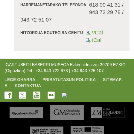
618 00 41 31 /
HARREMANETARAKO TELEFONOA
943 72 29 78 /
943 72 51 07
vCal
HITZORDUA EGUTEGIRA GEHITU
iCal
IGARTUBEITI BASERRI MUSEOA Ezkio bidea z/g 20709 EZKIO.
(Gipuzkoa) Tel.: +34 943 722 978 | +34 943 725 107
LEGE OHARRA
PRIBATUTASUN POLITIKA
SITEMAP-
A
KONTAKTUA