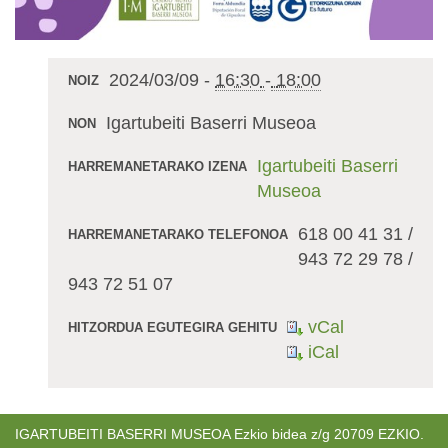
2024/03/09
-
16:30
-
18:00
NOIZ
Igartubeiti Baserri Museoa
NON
Igartubeiti Baserri
HARREMANETARAKO IZENA
Museoa
618 00 41 31 /
HARREMANETARAKO TELEFONOA
943 72 29 78 /
943 72 51 07
vCal
HITZORDUA EGUTEGIRA GEHITU
iCal
IGARTUBEITI BASERRI MUSEOA Ezkio bidea z/g 20709 EZKIO.