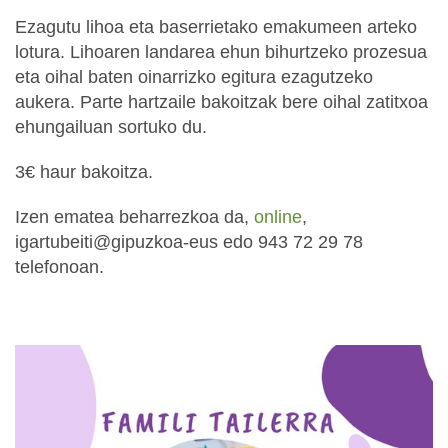
Ezagutu lihoa eta baserrietako emakumeen arteko
lotura. Lihoaren landarea ehun bihurtzeko prozesua
eta oihal baten oinarrizko egitura ezagutzeko
aukera. Parte hartzaile bakoitzak bere oihal zatitxoa
ehungailuan sortuko du.
3€ haur bakoitza.
Izen ematea beharrezkoa da,
online
,
igartubeiti@gipuzkoa-eus edo 943 72 29 78
telefonoan.