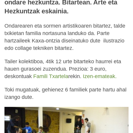
ondare hezkuntza. Bitartean. Arte eta
Hezkuntzak eskainia.
Ondarearen eta sormen artistikoaren bitartez, talde
txikietan familia nortasuna landuko da. Parte
hartzaileek Kaxa-ontzia diseinatuko dute ilustrazio
edo collage tekniken bitartez.
Tailer kolektiboa, 4tik 12 urte bitarteko haurrei eta
hauen gurasoei zuzendua. Prezioa: 3 euro,
deskontuak
Famili Txartela
rekin.
Izen-emateak.
Toki mugatuak, gehienez 6 familiek parte hartu ahal
izango dute.