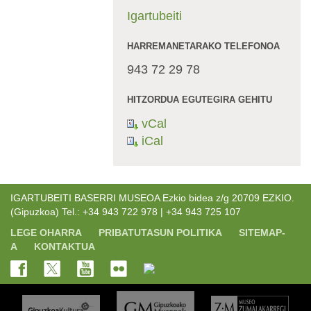
Igartubeiti
HARREMANETARAKO TELEFONOA
943 72 29 78
HITZORDUA EGUTEGIRA GEHITU
vCal
iCal
IGARTUBEITI BASERRI MUSEOA Ezkio bidea z/g 20709 EZKIO.
(Gipuzkoa) Tel.: +34 943 722 978 | +34 943 725 107
LEGE OHARRA
PRIBATUTASUN POLITIKA
SITEMAP-
A
KONTAKTUA