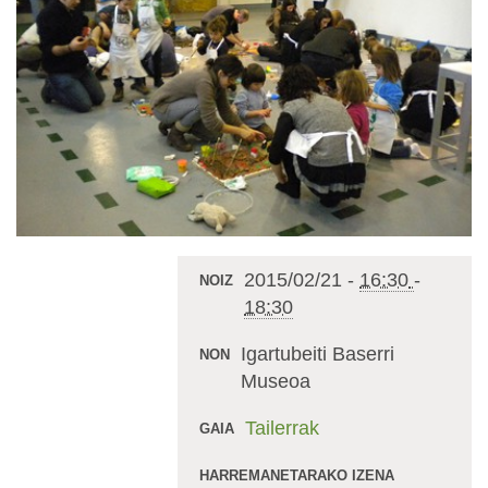
2015/02/21
-
16:30
-
NOIZ
18:30
Igartubeiti Baserri
NON
Museoa
Tailerrak
GAIA
HARREMANETARAKO IZENA