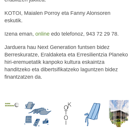
KOTOI, Maialen Porroy eta Fanny Alonsoren
eskutik.
Izena eman,
online
edo telefonoz, 943 72 29 78.
Jarduera hau Next Generation funtsen bidez
Berreskuratze, Eraldaketa eta Erresilientzia Planeko
hiri-eremuetatik kanpoko kultura eskaintza
handitzeko eta dibertsifikatzeko laguntzen bidez
finantzatzen da.