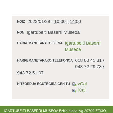
2023/01/29
-
10:00
-
14:00
NOIZ
Igartubeiti Baserri Museoa
NON
Igartubeiti Baserri
HARREMANETARAKO IZENA
Museoa
618 00 41 31 /
HARREMANETARAKO TELEFONOA
943 72 29 78 /
943 72 51 07
vCal
HITZORDUA EGUTEGIRA GEHITU
iCal
IGARTUBEITI BASERRI MUSEOA Ezkio bidea z/g 20709 EZKIO.