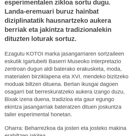
esperimentalen zikloa sortu dugu.
Landa-eremuari buruz hainbat
diziplinatatik hausnartzeko aukera
berriak eta jakintza tradizionalekin
dituzten loturak sortuz.
Ezagutu KOTOI marka jasangarriaren sortzaileen
eskutik Igartubeiti Baserri Museoko interpretazio
zentroan dugun aldi baterako erakusketa, moda,
materialen birziklapena eta XVI. mendeko bizitzeko
moduak biltzen dituena. Bertan ikusgai dagoen
osagarri bat berreskuratzeko aukera izango duzu,
Bixak izena duena, tradizioa eta gaur egungo
ekintza jasangarriak bateratzen dituen joskuntza
tailer esperimental honetan.
Oharra: Beharrezkoa da josten eta josteko makina
erabiltzen jakitea.