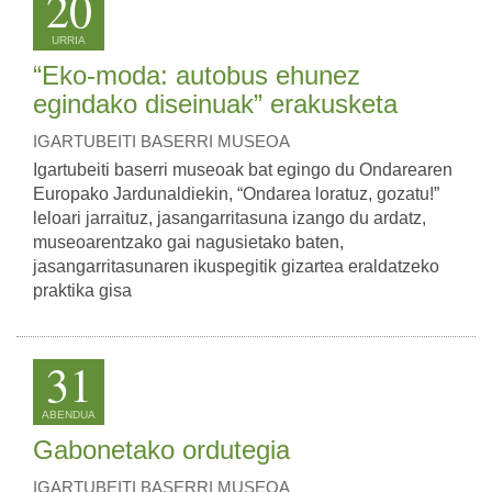
20
URRIA
“Eko-moda: autobus ehunez
egindako diseinuak” erakusketa
IGARTUBEITI BASERRI MUSEOA
Igartubeiti baserri museoak bat egingo du Ondarearen
Europako Jardunaldiekin, “Ondarea loratuz, gozatu!”
leloari jarraituz, jasangarritasuna izango du ardatz,
museoarentzako gai nagusietako baten,
jasangarritasunaren ikuspegitik gizartea eraldatzeko
praktika gisa
31
ABENDUA
Gabonetako ordutegia
IGARTUBEITI BASERRI MUSEOA