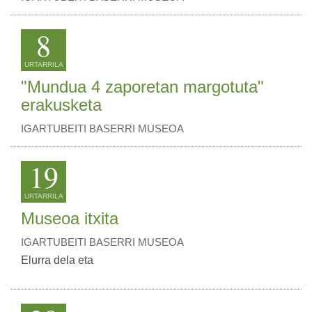
8
URTARRILA
"Mundua 4 zaporetan margotuta"
erakusketa
IGARTUBEITI BASERRI MUSEOA
19
URTARRILA
Museoa itxita
IGARTUBEITI BASERRI MUSEOA
Elurra dela eta