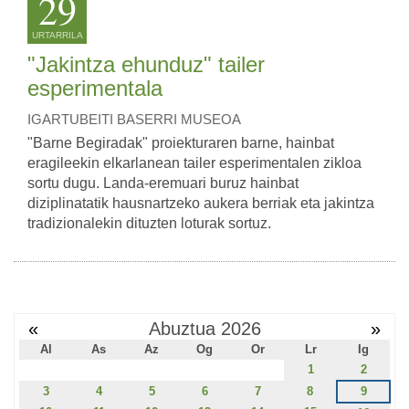
29
URTARRILA
"Jakintza ehunduz" tailer
esperimentala
IGARTUBEITI BASERRI MUSEOA
"Barne Begiradak" proiekturaren barne, hainbat
eragileekin elkarlanean tailer esperimentalen zikloa
sortu dugu. Landa-eremuari buruz hainbat
diziplinatatik hausnartzeko aukera berriak eta jakintza
tradizionalekin dituzten loturak sortuz.
«
Abuztua 2026
»
Al
As
Az
Og
Or
Lr
Ig
1
2
3
4
5
6
7
8
9