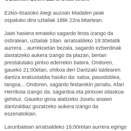
Ezkio-Itsasoko Alegi auzoan Madalen jaiak
ospatuko dira uztailak 18tik 22ra bitartean.
Jaiei hasiera emateko sagardo festa izango da
ostiralean, uztailak 18an. arratsaldeko 19:30etatik
aurrera. , aurrekoetan bezala, sagardo ezberdinak
dastatzeko aukera izango da plazan, bertan
prestatutako pintxo ederrekin batera. Ondoren,
gaueko 21:00etan, ohikoa den Dantzaki taldearen
dantza erakustaldia hasiko da: salsa, pasodoblea,
tangoa... Ondoren, sagardo festarekin jarraitu, Afari
Herrikoia izango da, sagardoa eta pintxoei oilaskoa
gehituz. Gaueko giroa alaitzeko Joselu anaien
dantzaldiaz gozatzeko aukera izango da
eszenatokian.
Larunbatean arratsaldeko 16:00retan aurrera egingo