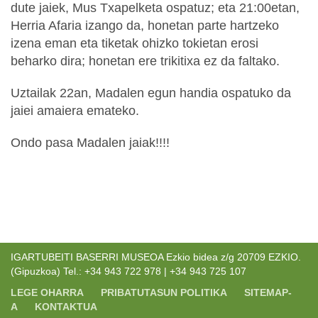
dute jaiek, Mus Txapelketa ospatuz; eta 21:00etan,
Herria Afaria izango da, honetan parte hartzeko
izena eman eta tiketak ohizko tokietan erosi
beharko dira; honetan ere trikitixa ez da faltako.
Uztailak 22an, Madalen egun handia ospatuko da
jaiei amaiera emateko.
Ondo pasa Madalen jaiak!!!!
IGARTUBEITI BASERRI MUSEOA Ezkio bidea z/g 20709 EZKIO.
(Gipuzkoa) Tel.: +34 943 722 978 | +34 943 725 107
LEGE OHARRA
PRIBATUTASUN POLITIKA
SITEMAP-
A
KONTAKTUA